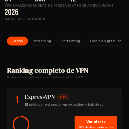
VPN ANALIZADOS
HORAS DE PRUEBAS
CATEGORÍAS EVALUADAS
2026
DATOS ACTUALIZADOS
Todos
Streaming
Torrenting
Con plan gratuito
Ranking completo de VPN
10 servicios analizados · actualizado abril 2026
ExpressVPN
1
★ Nº1
El estándar del sector en velocidad y fiabilidad
Ver oferta
61% de descuento activo