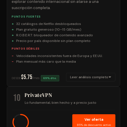
explorar contenido internacional sin atarse a una
suscripción completa.
PUNTOS FUERTES
32 catálogos de Netflix desbloqueados
Plan gratuito generoso (10–15 GB/mes)
R.O.B.E.R.T: bloqueador de contenido avanzado
Precio por país disponible sin plan completo
PUNTOS DÉBILES
Velocidades inconsistentes fuera de Europa y EE.UU.
Plan mensual más caro que la media
$5.75
Leer análisis completo
/mes
DESDE
69% dto.
PrivateVPN
10
Lo fundamental, bien hecho y a precio justo
Ver oferta
85% de descuento activo