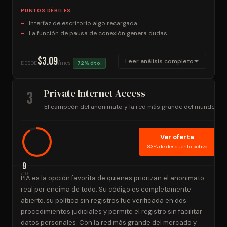
PUNTOS DÉBILES
Interfaz de escritorio algo recargada
La función de pausa de conexión genera dudas
$3.09
Leer análisis completo
/mes
DESDE
72% dto.
Private Internet Access
3
El campeón del anonimato y la red más grande del mundo
Ver oferta
83% de descuento activo
9
/10
PIA es la opción favorita de quienes priorizan el anonimato
real por encima de todo. Su código es completamente
abierto, su política sin registros fue verificada en dos
procedimientos judiciales y permite el registro sin facilitar
datos personales. Con la red más grande del mercado y