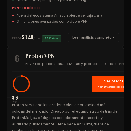
PUNTOS DÉBILES
Fuera del ecosistema Amazon pierde ventaja clara
Sin funciones avanzadas como doble VPN
$3.49
Leer análisis completo
/mes
DESDE
75% dto.
Proton VPN
6
El VPN de periodistas, activistas y profesionales de la privaci
Ver oferta
Plan gratuito disponible
8.6
/10
Proton VPN tiene las credenciales de privacidad más
sólidas del mercado. Creado por el equipo suizo detrás de
ProtonMail, su código es completamente abierto y
auditado públicamente. Tiene sede en Suiza, fuera de
cualquier alianza de inteligencia, y ofrece una capa